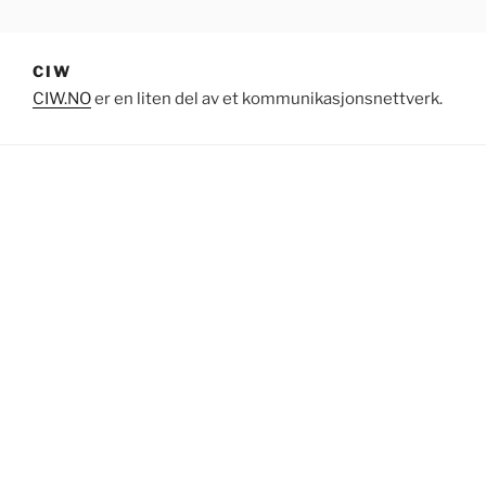
Gå
CIW
til
innhold
CIW
CIW.NO
er en liten del av et kommunikasjonsnettverk.